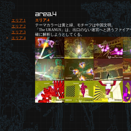
エリア.4
エリア.1
テーマカラーは黄と緑、モチーフは中国文明。
エリア.2
「The URANUS」は、出口のない迷宮へと誘うファイ
エリア.3
確に解析しようとしてくる。
>
エリア.4