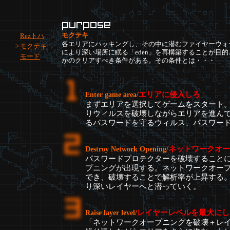
モクテキ
Rezトハ
各エリアにハッキングし、その中に潜むファイヤーウォ
>
モクテキ
により深い場所に眠る「eden」を再構築することが目的
モード
かのクリアすべき条件がある。その条件とは・・・
エリアに侵入しろ
Enter game area/
まずエリアを選択してゲームをスタート
りウィルスを破壊しながらエリアを進ん
るパスワードを守るウィルス、パスワー
ネットワークオー
Destroy Network Opening/
パスワードプロテクターを破壊すること
プニングが出現する。ネットワークオープ
でき、破壊することで解析率が上昇する
り深いレイヤーへと潜っていく。
レイヤーレベルを最大にし
Raise layer level/
「ネットワークオープニングを破壊＋レ