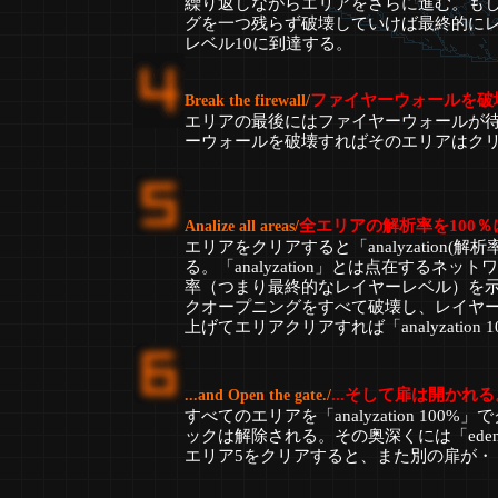
繰り返しながらエリアをさらに進む。も
グを一つ残らず破壊していけば最終的に
レベル10に到達する。
ファイヤーウォールを破
Break the firewall/
エリアの最後にはファイヤーウォールが
ーウォールを破壊すればそのエリアはク
全エリアの解析率を100％
Analize all areas/
エリアをクリアすると「analyzation(
る。「analyzation」とは点在するネ
率（つまり最終的なレイヤーレベル）を
クオープニングをすべて破壊し、レイヤー
上げてエリアクリアすれば「analyzation 
...そして扉は開かれる
...and Open the gate./
すべてのエリアを「analyzation 100
ックは解除される。その奥深くには「ede
エリア5をクリアすると、また別の扉が・